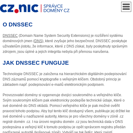
O DNSSEC
DNSSEC
(Domain Name System Security Extensions) je rozšíření systému
doménových jmen (
DNS
), které zvyšuje jeho bezpečnost. DNSSEC poskytuje
uživatelům jistotu, že informace, které z DNS získal, byly poskytnuty správným
zdrojem, jsou úplné a jejich integrita nebyla při přenosu narušena.
JAK DNSSEC FUNGUJE
Technologie DNSSEC je založena na hierarchickém digitálním podepisování
DNS záznamů pomocí kryptografie s veřejným klíčem. Obdobný princip je
základem např. podepisování e-mailů elektronickým podpisem.
Provozovatel domény si vygeneruje dvojici soukromého a veřejného klíče.
Svým soukromým klíčem pak elektronicky podepíše technické údaje, které o
své doméně do DNS vkládá. Pomocí veřejného klíče je pak možné ověřit
pravost tohoto podpisu. Aby byl tento klíč dostupný všem, publikuje jej držitel ke
své doméně u nadřazené autority, kterou je pro všechny domény v zóně .cz
registr domén .cz. I na úrovni registru domén .cz jsou technická data v DNS
podepsána a veřejný klíč k tomuto podpisu je opět správcem registru předán
nadřazené autoritě (kořenové zóně). Vytváří se tak řetěz, který zajistí