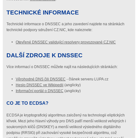
TECHNICKÉ INFORMACE
Technické informace o DNSSEC a jeho zavedení najdete na stránkách
technické podpory sdružení CZ.NIC, kde naleznete:
Otevřené DNSSEC validující resolvery provozované CZ.NIC
DALŠÍ ZDROJE K DNSSEC
Více informací o DNSSEC můžete najít na následujících stránkách:
Věrohodné DNS čili DNSSEC
- článek serveru LUPA.cz
Heslo DNSSEC ve Wikipedii
(anglicky)
Informační portál o DNSSEC
(anglicky)
CO JE TO ECDSA?
ECDSA je kryptografický algoritmus založený na technologii eliptických
křivek. Mezi jeho hlavní výhody pro DNS patří menší velikost veřejných i
soukromých klíčů (DNSKEY) a menší velikost výsledného digitálního
podpisu (RRSIG) při zachování vysoké bezpečnosti algoritmu, což