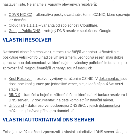
nastavení sítě. Nejznámější varianty otevřených resolverů:
ODVR NIC.CZ
– alternativa poskytovaná sdružením CZ.NIC, které spravuje
.cz doménu.
Cloudflare 1.1.1.1
– varianta od společnosti Cloudflare.
Google Public DNS
– veřejný DNS resolver společnosti Google.
VLASTNÍ RESOLVER
Nastavení vlastního resolveru je trochu složitější variantou. Uživateli ale
poskytuje větší kontrolu nad celým systémem. Jednotlivá řešení mají dobře
zpracovanou dokumentaci, ve které najdete všechny potřebné informace pro
zprovoznění. Nejpoužívanější varianty jsou následující:
Knot Resolver
– resolver vyvíjený sdružením CZ.NIC. V
dokumentaci
jsou
dostupné konfigurace pro jednotlivé verze, ale je ideální používat verzi
stable
.
BIND 9
– tradiční a hojně rozšířené řešení, které nabízí funkce resolveru i
DNS serveru. V
dokumentaci
najdete kompletní instalační návod.
Unbound
– další resolver podporující DNSSEC, v jejich
dokumentaci
můžete najít návod přímo pro domácí síť.
VLASTNÍ AUTORITATIVNÍ DNS SERVER
Existuje rovněž možnost zprovoznit si vlastní autoritativní DNS server. Údaje o