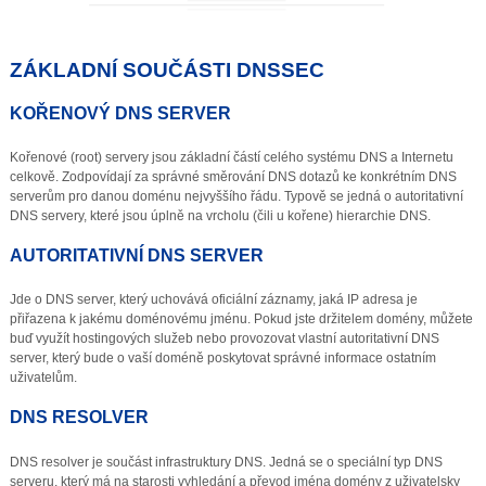
ZÁKLADNÍ SOUČÁSTI DNSSEC
KOŘENOVÝ DNS SERVER
Kořenové (root) servery jsou základní částí celého systému DNS a Internetu
celkově. Zodpovídají za správné směrování DNS dotazů ke konkrétním DNS
serverům pro danou doménu nejvyššího řádu. Typově se jedná o autoritativní
DNS servery, které jsou úplně na vrcholu (čili u kořene) hierarchie DNS.
AUTORITATIVNÍ DNS SERVER
Jde o DNS server, který uchovává oficiální záznamy, jaká IP adresa je
přiřazena k jakému doménovému jménu. Pokud jste držitelem domény, můžete
buď využít hostingových služeb nebo provozovat vlastní autoritativní DNS
server, který bude o vaší doméně poskytovat správné informace ostatním
uživatelům.
DNS RESOLVER
DNS resolver je součást infrastruktury DNS. Jedná se o speciální typ DNS
serveru, který má na starosti vyhledání a převod jména domény z uživatelsky