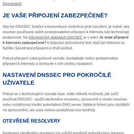
Registrátoři
.
JE VAŠE PŘIPOJENÍ ZABEZPEČENÉ?
Aby byl DNSSEC funkční a komunikace chráněna proti narušení, je nutné, aby
resolver používaný vaším poskytovatelem připojení k Internetu tuto technologii
podporoval. Na
informačních stránkách DNSSEC
je v sekci
Je moje připojení
k Internetu zabezpečené?
k dispozici jednoduchý test, stačí jen kliknout na
tlačítko
Spustit test připojení
a chvíli počkat.
Pokud připojení zabezpečené nemáte, kontaktujte svého poskytovatele
připojení k Internetu a domluvte s ním změnu nastavení.
NASTAVENÍ DNSSEC PRO POKROČILÉ
UŽIVATELE
Pokud se v technologiích vyznáte lépe, máte několik možností, jak začít
používat DNSSEC: využít otevřeného resolveru, zprovoznit si vlastní resolver,
nebo rozběhnout vlastní autoritativní DNS server. Některá řešení jsou složitější
na zprovoznění, ale zase mohou poskytovat více kontroly.
OTEVŘENÉ RESOLVERY
Nastavení otevřeného resolveru lze vyřešit poměrně jednoduchou úpravou