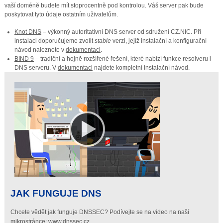
vaší doméně budete mít stoprocentně pod kontrolou. Váš server pak bude
poskytovat tyto údaje ostatním uživatelům.
Knot DNS
– výkonný autoritativní DNS server od sdružení CZ.NIC. Při
instalaci doporučujeme zvolit
stable
verzi, jejíž instalační a konfigurační
návod naleznete v
dokumentaci
.
BIND 9
– tradiční a hojně rozšířené řešení, které nabízí funkce resolveru i
DNS serveru. V
dokumentaci
najdete kompletní instalační návod.
JAK FUNGUJE DNS
Chcete vědět jak funguje DNSSEC? Podívejte se na video na naší
mikrostránce:
www.dnssec.cz
.