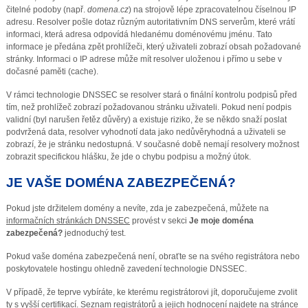
čitelné podoby (např.
domena.cz
) na strojově lépe zpracovatelnou číselnou IP
adresu. Resolver pošle dotaz různým autoritativním DNS serverům, které vrátí
informaci, která adresa odpovídá hledanému doménovému jménu. Tato
informace je předána zpět prohlížeči, který uživateli zobrazí obsah požadované
stránky. Informaci o IP adrese může mít resolver uloženou i přímo u sebe v
dočasné paměti (cache).
V rámci technologie DNSSEC se resolver stará o finální kontrolu podpisů před
tím, než prohlížeč zobrazí požadovanou stránku uživateli. Pokud není podpis
validní (byl narušen řetěz důvěry) a existuje riziko, že se někdo snaží poslat
podvržená data, resolver vyhodnotí data jako nedůvěryhodná a uživateli se
zobrazí, že je stránku nedostupná. V současné době nemají resolvery možnost
zobrazit specifickou hlášku, že jde o chybu podpisu a možný útok.
JE VAŠE DOMÉNA ZABEZPEČENÁ?
Pokud jste držitelem domény a nevíte, zda je zabezpečená, můžete na
informačních stránkách DNSSEC
provést v sekci
Je moje doména
zabezpečená?
jednoduchý test.
Pokud vaše doména zabezpečená není, obraťte se na svého registrátora nebo
poskytovatele hostingu ohledně zavedení technologie DNSSEC.
V případě, že teprve vybíráte, ke kterému registrátorovi jít, doporučujeme zvolit
ty s vyšší certifikací. Seznam registrátorů a jejich hodnocení najdete na stránce